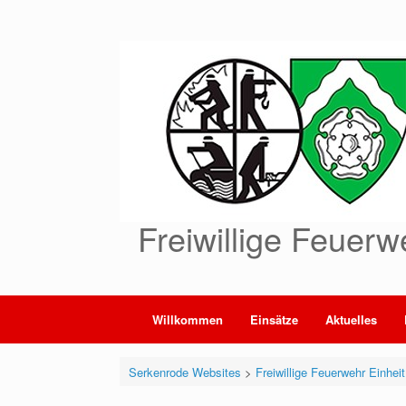
Zum
Inhalt
springen
Freiwillige Feuerw
Willkommen
Einsätze
Aktuelles
Serkenrode Websites
>
Freiwillige Feuerwehr Einhei