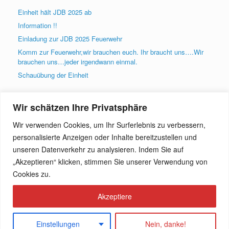
Einheit hält JDB 2025 ab
Information !!
Einladung zur JDB 2025 Feuerwehr
Komm zur Feuerwehr,wir brauchen euch. Ihr braucht uns….Wir
brauchen uns…jeder irgendwann einmal.
Schauübung der Einheit
Wir schätzen Ihre Privatsphäre
Archiv
Wir verwenden Cookies, um Ihr Surferlebnis zu verbessern,
Archiv
personalisierte Anzeigen oder Inhalte bereitzustellen und
unseren Datenverkehr zu analysieren. Indem Sie auf
„Akzeptieren“ klicken, stimmen Sie unserer Verwendung von
Kontakt
Cookies zu.
Datenschutzerklärung
Akzeptiere
Einstellungen
Nein, danke!
Theme by
SiteOrigin