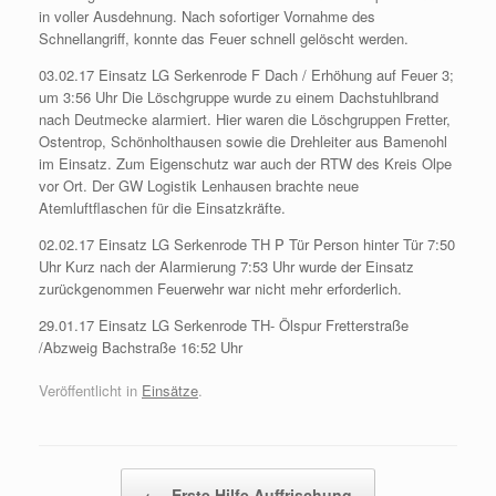
in voller Ausdehnung. Nach sofortiger Vornahme des
Schnellangriff, konnte das Feuer schnell gelöscht werden.
03.02.17 Einsatz LG Serkenrode F Dach / Erhöhung auf Feuer 3;
um 3:56 Uhr Die Löschgruppe wurde zu einem Dachstuhlbrand
nach Deutmecke alarmiert. Hier waren die Löschgruppen Fretter,
Ostentrop, Schönholthausen sowie die Drehleiter aus Bamenohl
im Einsatz. Zum Eigenschutz war auch der RTW des Kreis Olpe
vor Ort. Der GW Logistik Lenhausen brachte neue
Atemluftflaschen für die Einsatzkräfte.
02.02.17 Einsatz LG Serkenrode TH P Tür Person hinter Tür 7:50
Uhr Kurz nach der Alarmierung 7:53 Uhr wurde der Einsatz
zurückgenommen Feuerwehr war nicht mehr erforderlich.
29.01.17 Einsatz LG Serkenrode TH- Ölspur Fretterstraße
/Abzweig Bachstraße 16:52 Uhr
Veröffentlicht in
Einsätze
.
Beitragsnavigation
←
Erste Hilfe Auffrischung