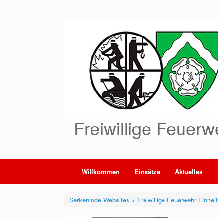
Zum
Inhalt
springen
Freiwillige Feuerw
Willkommen
Einsätze
Aktuelles
Serkenrode Websites
>
Freiwillige Feuerwehr Einhei