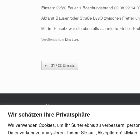
Einsatz 22/22 Feuer 1 Böschungsbrand 22.08.22 14:0
Abfahrt Bausenroder Straße L88O zwischen Fretter un
Mit im Einsatz war die ebenfalls alarmierte Einheit Fret
Veröffentlicht in
Einsätze
.
Beitragsnavigation
←
21 / 22 Einsatz
Kontakt
Wir schätzen Ihre Privatsphäre
Datenschutzerklärung
Wir verwenden Cookies, um Ihr Surferlebnis zu verbessern, persona
Datenverkehr zu analysieren. Indem Sie auf „Akzeptieren“ klicke