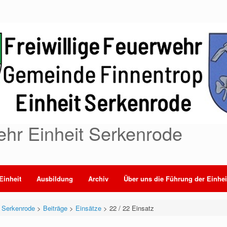
ehr Einheit Serkenrode
Einheit
Ausbildung
Archiv
Über uns die Führung der Einhei
t Serkenrode
>
Beiträge
>
Einsätze
>
22 / 22 Einsatz