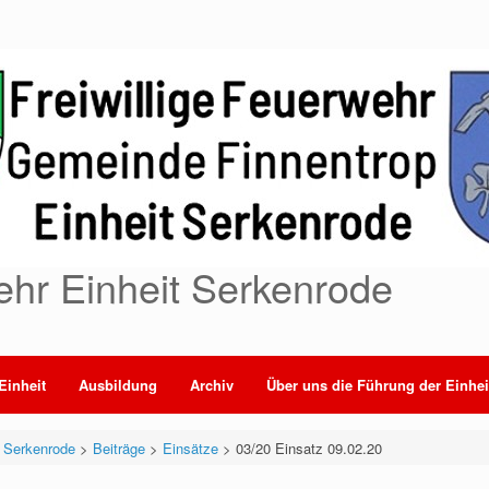
ehr Einheit Serkenrode
Einheit
Ausbildung
Archiv
Über uns die Führung der Einhei
t Serkenrode
>
Beiträge
>
Einsätze
>
03/20 Einsatz 09.02.20