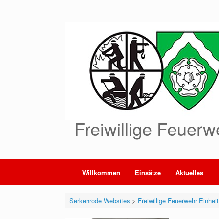
Zum
Inhalt
springen
Freiwillige Feuerw
Willkommen
Einsätze
Aktuelles
Serkenrode Websites
>
Freiwillige Feuerwehr Einhei