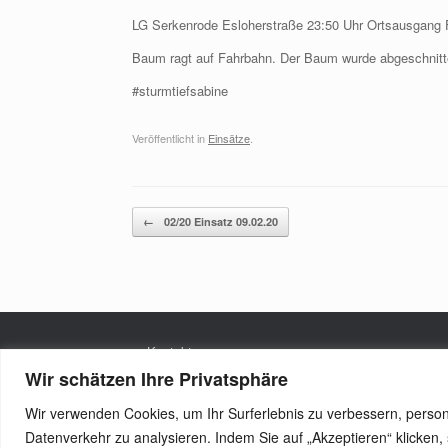
LG Serkenrode Esloherstraße 23:50 Uhr Ortsausgang F
Baum ragt auf Fahrbahn. Der Baum wurde abgeschnitte
#sturmtiefsabine
Veröffentlicht in
Einsätze
.
Beitragsnavigation
←
02/20 Einsatz 09.02.20
Kontakt
Wir schätzen Ihre Privatsphäre
Datenschutzerklärung
Wir verwenden Cookies, um Ihr Surferlebnis zu verbessern, persona
Datenverkehr zu analysieren. Indem Sie auf „Akzeptieren“ klicke